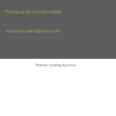
Politique de confidentialité
reussitescolaire@telus.net
Theme: Overlay by
Kaira
.