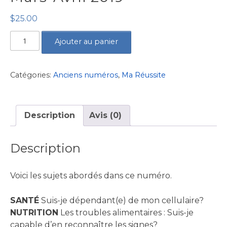
$
25.00
quantité
Ajouter au panier
de
Volume
8,
Catégories:
Anciens numéros
,
Ma Réussite
numéro
4
-
Description
Avis (0)
Mars-
Avril
Description
2019
Voici les sujets abordés dans ce numéro.
SANTÉ
Suis-je dépendant(e) de mon cellulaire?
NUTRITION
Les troubles alimentaires : Suis-je
capable d’en reconnaître les signes?