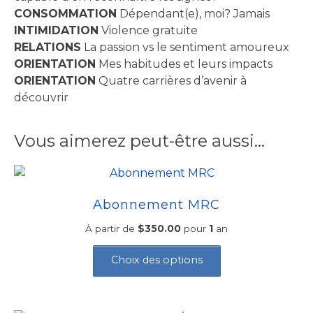
CONSOMMATION
Dépendant(e), moi? Jamais
INTIMIDATION
Violence gratuite
RELATIONS
La passion vs le sentiment amoureux
ORIENTATION
Mes habitudes et leurs impacts
ORIENTATION
Quatre carrières d’avenir à
découvrir
Vous aimerez peut-être aussi…
Abonnement MRC
À partir de
$
350.00
pour
1
an
Ce
produit
Choix des options
a
plusieurs
variations.