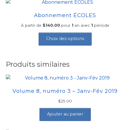
Les
options
Abonnement ÉCOLES
peuvent
À partir de
$
140.00
pour
1
an avec
1
période
être
Ce
choisies
produit
Choix des options
sur
a
la
plusieurs
page
variations.
du
Produits similaires
Les
produit
options
peuvent
être
Volume 8, numéro 3 – Janv-Fév 2019
choisies
sur
$
25.00
la
Ajouter au panier
page
du
produit