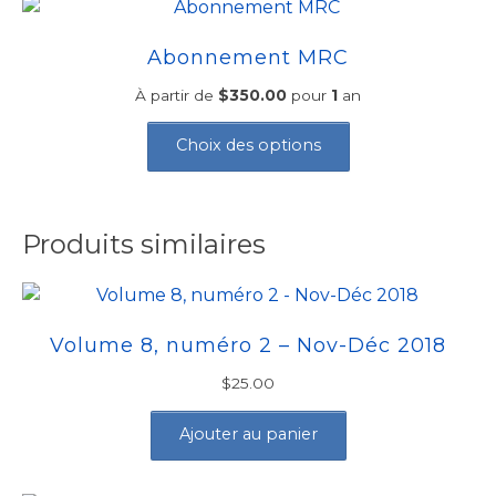
Les
options
Abonnement MRC
peuvent
À partir de
$
350.00
pour
1
an
être
Ce
choisies
produit
Choix des options
sur
a
la
plusieurs
page
variations.
du
Produits similaires
Les
produit
options
peuvent
être
Volume 8, numéro 2 – Nov-Déc 2018
choisies
sur
$
25.00
la
Ajouter au panier
page
du
produit