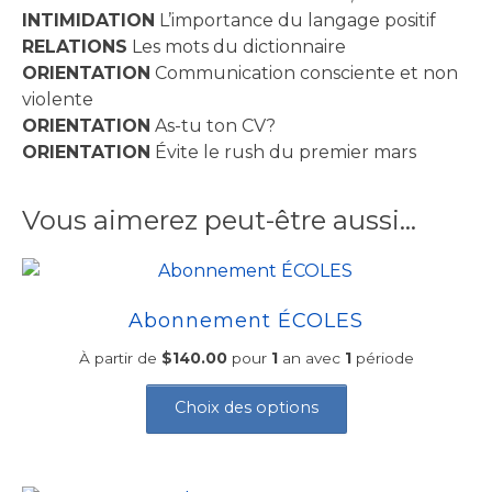
INTIMIDATION
L’importance du langage positif
RELATIONS
Les mots du dictionnaire
ORIENTATION
Communication consciente et non
violente
ORIENTATION
As-tu ton CV?
ORIENTATION
Évite le rush du premier mars
Vous aimerez peut-être aussi…
Abonnement ÉCOLES
À partir de
$
140.00
pour
1
an avec
1
période
Ce
produit
Choix des options
a
plusieurs
variations.