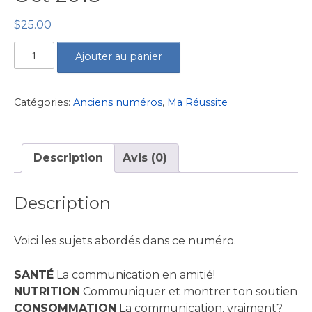
$
25.00
quantité
Ajouter au panier
de
Volume
8,
Catégories:
Anciens numéros
,
Ma Réussite
numéro
1
-
Description
Avis (0)
Sept-
Oct
Description
2018
Voici les sujets abordés dans ce numéro.
SANTÉ
La communication en amitié!
NUTRITION
Communiquer et montrer ton soutien
CONSOMMATION
La communication, vraiment?